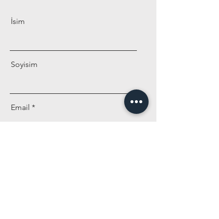
İsim
Soyisim
Email
Mesaj
Gönder