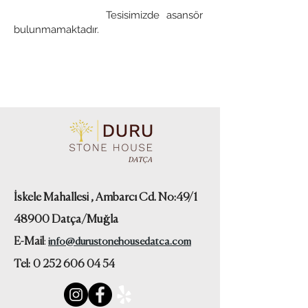
Tesisimizde asansör
bulunmamaktadır.
İskele Mahallesi , Ambarcı Cd. No:49/1
48900 Datça/Muğla
E-Mail
:
info@durustonehousedatca.com
Tel:
0 252 606 04 54